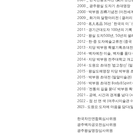
한국전통도자전
廣州
조선
2001 _
(
광주왕실 도자기 초대명장
2008 _
박부원
古稀
기념전
이천세
2008 -
(
화가와 달항아리전
갤러리
2009 _
(
名人名品
선
한국의 미
2010 -
36
‘
’ (
경기근대도자
년의 기록
2011 -
100
왕실 도자
년
년의 셀
2012 -
500
, 50
한
중 도자예술교류전
중국
2012 -
-
(
지당 박부원 특별기획초대
2013 -
백자예찬 미술
백자를 품다
2014 -
,
지당 박부원 전주대학교 개
2014 -
도원요 초대전
법고창신
밀
2014 -
‘
’ (
왕실도예명장 지당 박부원 
2015 -
박부원 초대전
밀알미술관
2015 -
(
)
박부원 초대전
2016 -
Body&Spirit 
전통의 길을 묻다
박부원 
2018 - ‘
’
–
공예
시간과 경계를 넘다
2021
,
(
–
점 선 면 색
여주시미술관 
2022
(
2023 - 도원요:도자에 마음을 담다
한국차인연합회심사위원
광주백자공모전심사위원
광주왕실명장심사위원