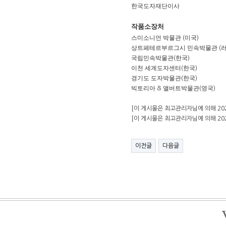
한국도자재단이사
작품소장처
스미소니언 박물관
미국
(
)
상트페테르부르그시 민속박물관
(
국립민속박물관
한국
(
)
이천 세계도자센터
한국
(
)
경기도 도자박물관
한국
(
)
빅토리아
앨버트박물관
영국
&
(
)
​
[이 게시물은 최고관리자님에 의해 2025-1
[이 게시물은 최고관리자님에 의해 2026-0
이전글
다음글