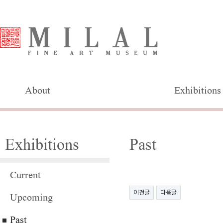
About
Exhibitions
Exhibitions
Past
Current
이전글
다음글
Upcoming
Past