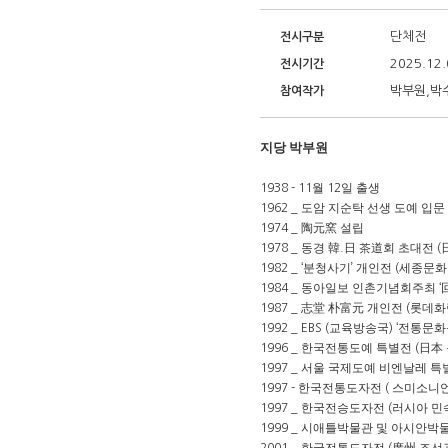
단체전
전시구분
2025.12.
전시기간
박부원,박
참여작가
지당 박부원
월
일 출생
1938 - 11
12
도암 지순탁 선생 도예 입문
1962 _
陶元窯
설립
1974 _
동경
韓
日 茶道
회 초대전
1978 _
.
(
분청사기
개인전
세종문화
1982 _ ‘
’
(
동아일보 인촌기념회주최
1984 _
‘
志堂 朴富元
개인전
롯데화
1987 _
(
교육방송국
전통문화
1992 _ EBS (
) ‘
한국전통도예 특별전
日本
1996 _
(
서울 국제도예 비엔날레 특
1997 _
한국전통도자전
스미소니
1997 -
(
한국전승도자전
러시아 민
1997 _
(
시애틀박물관 및 아시안박
1999 _