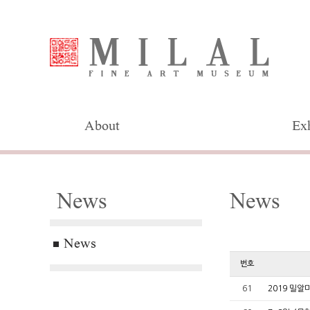
About
Exh
News
News
News
번호
61
2019 밀