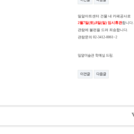
이전글
다음글
밀알아트센터 건물 내 카페공사로
2
월
7
일
(토
),8일(일)
임시휴관
합니다
.
관람에 불편을 드려 죄송합니다
.
관람문의
02-3412-0061~2
밀알미술관 학예실 드림.​
이전글
다음글