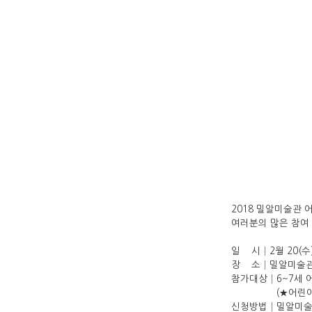
2018 밀알미술관 
여러분의 많은 참여
일 시│2월 20(수)
장 소│밀알미술관
참가대상│6~7세 어
(★어린이만 참
신청방법│밀알미술관