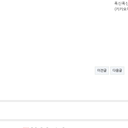
폭신폭신한 나/
(카카오톡 플러스 
이전글
다음글